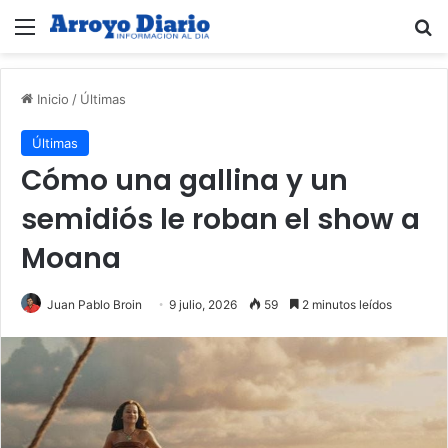
Menú
B
Inicio
/
Últimas
Últimas
Cómo una gallina y un
semidiós le roban el show a
Moana
Juan Pablo Broin
9 julio, 2026
59
2 minutos leídos