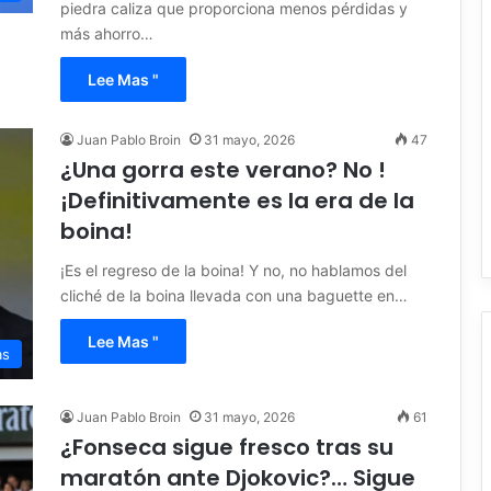
piedra caliza que proporciona menos pérdidas y
más ahorro…
Lee Mas "
Juan Pablo Broin
31 mayo, 2026
47
¿Una gorra este verano? No !
¡Definitivamente es la era de la
boina!
¡Es el regreso de la boina! Y no, no hablamos del
cliché de la boina llevada con una baguette en…
Lee Mas "
as
Juan Pablo Broin
31 mayo, 2026
61
¿Fonseca sigue fresco tras su
maratón ante Djokovic?… Sigue