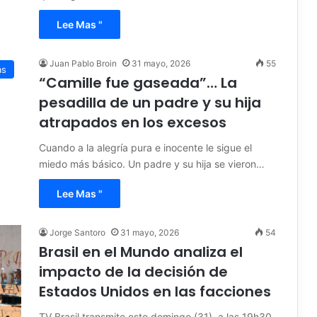
Lee Mas "
Juan Pablo Broin
31 mayo, 2026
55
as
“Camille fue gaseada”… La
pesadilla de un padre y su hija
atrapados en los excesos
Cuando a la alegría pura e inocente le sigue el
miedo más básico. Un padre y su hija se vieron…
Lee Mas "
Jorge Santoro
31 mayo, 2026
54
Brasil en el Mundo analiza el
impacto de la decisión de
Estados Unidos en las facciones
TV Brasil transmite este domingo (31), a las 19h30,