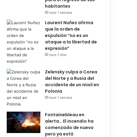
habitantes
hace 1 semana
Laurent Nuñez afirma
que la orden de
expulsión “no es un
ataque a la libertad de
expresión”
hace 7 días
Zelensky culpa a Corea
del Norte y a Rusia del
accidente de un misil en
Polonia
hace 1 semana
Fontainebleau en
alerta… El incendio ha
comenzado de nuevo
pero ya está