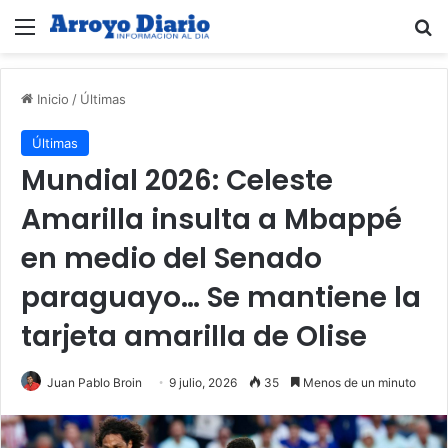
Menú
B
Inicio
/
Últimas
Últimas
Mundial 2026: Celeste
Amarilla insulta a Mbappé
en medio del Senado
paraguayo… Se mantiene la
tarjeta amarilla de Olise
Juan Pablo Broin
9 julio, 2026
35
Menos de un minuto