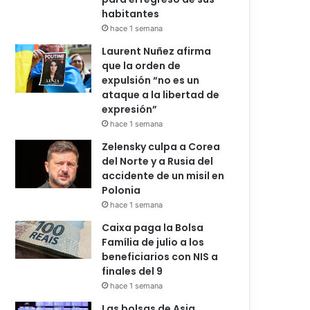
habitantes
hace 1 semana
Laurent Nuñez afirma
que la orden de
expulsión “no es un
ataque a la libertad de
expresión”
hace 1 semana
Zelensky culpa a Corea
del Norte y a Rusia del
accidente de un misil en
Polonia
hace 1 semana
Caixa paga la Bolsa
Família de julio a los
beneficiarios con NIS a
finales del 9
hace 1 semana
Las bolsas de Asia