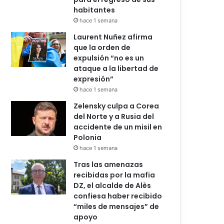
habitantes
hace 1 semana
Laurent Nuñez afirma
que la orden de
expulsión “no es un
ataque a la libertad de
expresión”
hace 1 semana
Zelensky culpa a Corea
del Norte y a Rusia del
accidente de un misil en
Polonia
hace 1 semana
Tras las amenazas
recibidas por la mafia
DZ, el alcalde de Alès
confiesa haber recibido
“miles de mensajes” de
apoyo