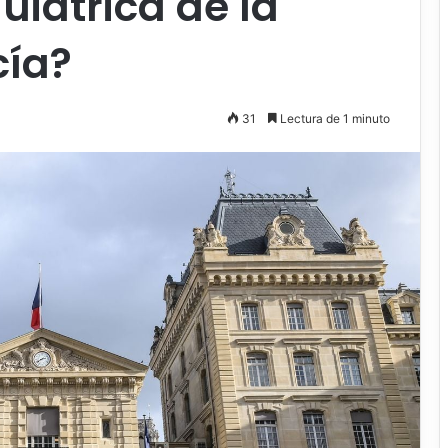
uiátrica de la
cía?
31
Lectura de 1 minuto