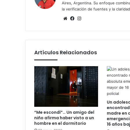
Aires, Argentina. Su enfoque combina r
la verificación de fuentes y la claridad
Sitio
Facebook
Instagram
web
Artículos Relacionados
Un adolesc
encontrad
“Me escondí”… Un amigo del
madre en 
niño afirma haber visto a un
emergencia
hombre en el dormitorio
16 años ba