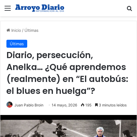
Menú
B
Inicio
/
Últimas
Últimas
Diario, persecución,
Anelka… ¿Qué aprendemos
(realmente) en “El autobús:
el blues en huelga”?
Juan Pablo Broin
14 mayo, 2026
195
3 minutos leídos