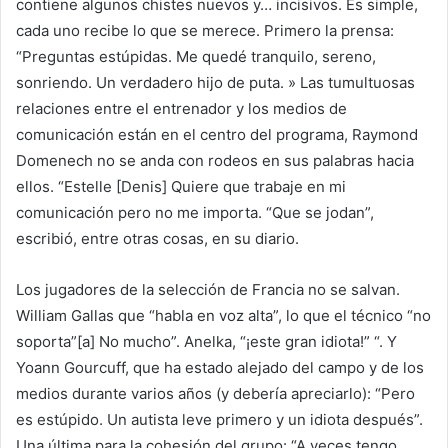
contiene algunos chistes nuevos y… incisivos. Es simple,
cada uno recibe lo que se merece. Primero la prensa:
“Preguntas estúpidas. Me quedé tranquilo, sereno,
sonriendo. Un verdadero hijo de puta. » Las tumultuosas
relaciones entre el entrenador y los medios de
comunicación están en el centro del programa, Raymond
Domenech no se anda con rodeos en sus palabras hacia
ellos. “Estelle [Denis] Quiere que trabaje en mi
comunicación pero no me importa. “Que se jodan”,
escribió, entre otras cosas, en su diario.
Los jugadores de la selección de Francia no se salvan.
William Gallas que “habla en voz alta”, lo que el técnico “no
soporta”[a] No mucho”. Anelka, “¡este gran idiota!” “. Y
Yoann Gourcuff, que ha estado alejado del campo y de los
medios durante varios años (y debería apreciarlo): “Pero
es estúpido. Un autista leve primero y un idiota después”.
Una última para la cohesión del grupo: “A veces tengo