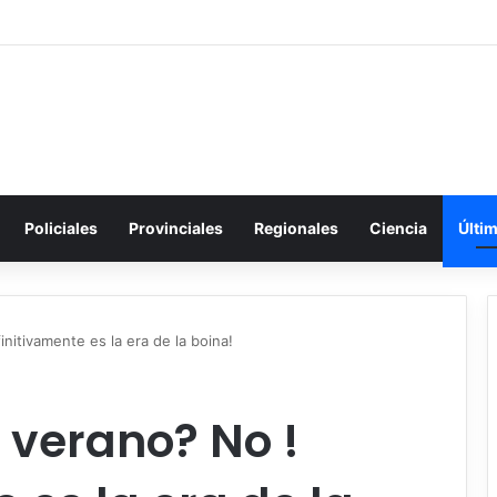
Policiales
Provinciales
Regionales
Ciencia
Últi
nitivamente es la era de la boina!
 verano? No !