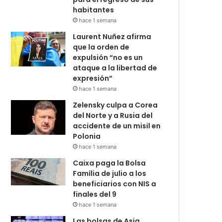
habitantes
hace 1 semana
Laurent Nuñez afirma
que la orden de
expulsión “no es un
ataque a la libertad de
expresión”
hace 1 semana
Zelensky culpa a Corea
del Norte y a Rusia del
accidente de un misil en
Polonia
hace 1 semana
Caixa paga la Bolsa
Família de julio a los
beneficiarios con NIS a
finales del 9
hace 1 semana
Las bolsas de Asia