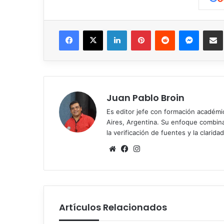
Facebook
X
LinkedIn
Pinterest
Reddit
Messen
C
Juan Pablo Broin
Es editor jefe con formación académ
Aires, Argentina. Su enfoque combina r
la verificación de fuentes y la claridad
Sitio
Facebook
Instagram
web
Artículos Relacionados