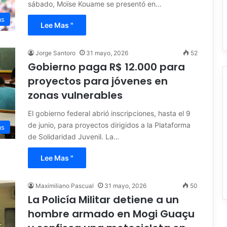
sábado, Moïse Kouame se presentó en…
as
Lee Mas "
Jorge Santoro
31 mayo, 2026
52
Gobierno paga R$ 12.000 para
proyectos para jóvenes en
zonas vulnerables
El gobierno federal abrió inscripciones, hasta el 9
de junio, para proyectos dirigidos a la Plataforma
as
de Solidaridad Juvenil. La…
Lee Mas "
Maximiliano Pascual
31 mayo, 2026
50
La Policía Militar detiene a un
hombre armado en Mogi Guaçu