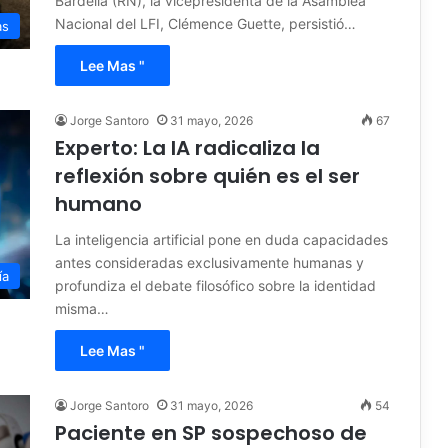
Bardella (RN), la vicepresidenta de la Asamblea
Nacional del LFI, Clémence Guette, persistió…
as
Lee Mas "
Jorge Santoro
31 mayo, 2026
67
Experto: La IA radicaliza la
reflexión sobre quién es el ser
humano
La inteligencia artificial pone en duda capacidades
antes consideradas exclusivamente humanas y
ía
profundiza el debate filosófico sobre la identidad
misma…
Lee Mas "
Jorge Santoro
31 mayo, 2026
54
Paciente en SP sospechoso de