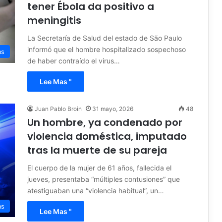
tener Ébola da positivo a
meningitis
La Secretaría de Salud del estado de São Paulo
informó que el hombre hospitalizado sospechoso
as
de haber contraído el virus…
Lee Mas "
Juan Pablo Broin
31 mayo, 2026
48
Un hombre, ya condenado por
violencia doméstica, imputado
tras la muerte de su pareja
El cuerpo de la mujer de 61 años, fallecida el
jueves, presentaba “múltiples contusiones” que
atestiguaban una “violencia habitual”, un…
as
Lee Mas "