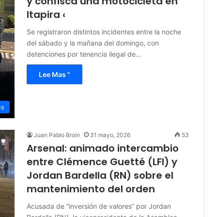
y confisca una motocicleta en
Itapira ‹
Se registraron distintos incidentes entre la noche
del sábado y la mañana del domingo, con
detenciones por tenencia ilegal de…
Lee Mas "
es
Juan Pablo Broin
31 mayo, 2026
53
Arsenal: animado intercambio
entre Clémence Guetté (LFI) y
Jordan Bardella (RN) sobre el
mantenimiento del orden
Acusada de “inversión de valores” por Jordan