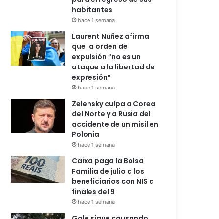
habitantes
hace 1 semana
Laurent Nuñez afirma
que la orden de
expulsión “no es un
ataque a la libertad de
expresión”
hace 1 semana
Zelensky culpa a Corea
del Norte y a Rusia del
accidente de un misil en
Polonia
hace 1 semana
Caixa paga la Bolsa
Família de julio a los
beneficiarios con NIS a
finales del 9
hace 1 semana
Gale sigue causando