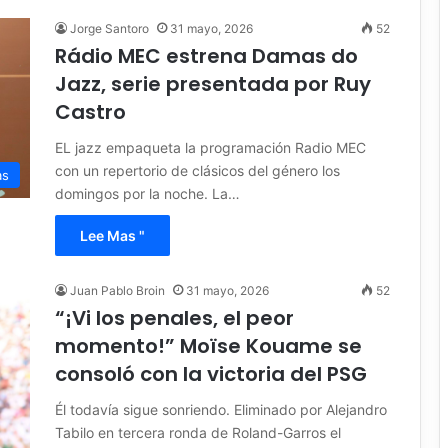
Jorge Santoro
31 mayo, 2026
52
Rádio MEC estrena Damas do
Jazz, serie presentada por Ruy
Castro
EL jazz empaqueta la programación Radio MEC
con un repertorio de clásicos del género los
as
domingos por la noche. La…
Lee Mas "
Juan Pablo Broin
31 mayo, 2026
52
“¡Vi los penales, el peor
momento!” Moïse Kouame se
consoló con la victoria del PSG
Él todavía sigue sonriendo. Eliminado por Alejandro
Tabilo en tercera ronda de Roland-Garros el