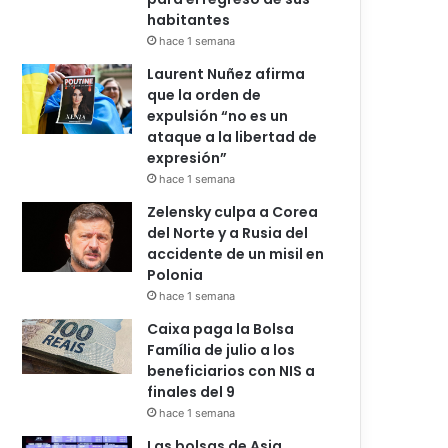
habitantes
hace 1 semana
Laurent Nuñez afirma
que la orden de
expulsión “no es un
ataque a la libertad de
expresión”
hace 1 semana
Zelensky culpa a Corea
del Norte y a Rusia del
accidente de un misil en
Polonia
hace 1 semana
Caixa paga la Bolsa
Família de julio a los
beneficiarios con NIS a
finales del 9
hace 1 semana
Las bolsas de Asia