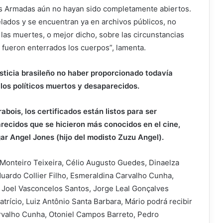
zas Armadas aún no hayan sido completamente abiertos.
ados y se encuentran ya en archivos públicos, no
 las muertes, o mejor dicho, sobre las circunstancias
fueron enterrados los cuerpos”, lamenta.
usticia brasileño no haber proporcionado todavía
e los políticos muertos y desaparecidos.
ois, los certificados están listos para ser
arecidos que se hicieron más conocidos en el cine,
ar Angel Jones (hijo del modisto Zuzu Angel).
 Monteiro Teixeira, Célio Augusto Guedes, Dinaelza
duardo Collier Filho, Esmeraldina Carvalho Cunha,
, Joel Vasconcelos Santos, Jorge Leal Gonçalves
trício, Luiz Antônio Santa Barbara, Mário podrá recibir
arvalho Cunha, Otoniel Campos Barreto, Pedro