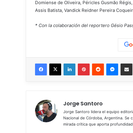
Domiense de Oliveira, Péricles Gusmão Régis,
Assis Batista, Vandick Reidner Pereira Coqueir
* Con la colaboración del reportero Gésio Pas
Facebook
X
LinkedIn
Pinterest
Reddit
Messen
C
Jorge Santoro
Jorge Santoro lidera el equipo editor
Nacional de Córdoba, Argentina. Se car
mirada crítica que aporta profundida