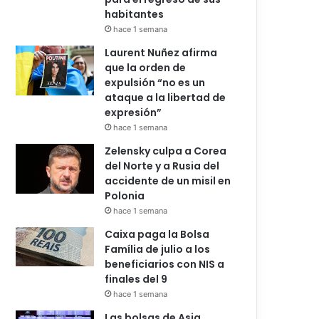
habitantes
hace 1 semana
Laurent Nuñez afirma
que la orden de
expulsión “no es un
ataque a la libertad de
expresión”
hace 1 semana
Zelensky culpa a Corea
del Norte y a Rusia del
accidente de un misil en
Polonia
hace 1 semana
Caixa paga la Bolsa
Família de julio a los
beneficiarios con NIS a
finales del 9
hace 1 semana
Las bolsas de Asia