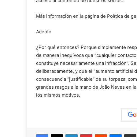
acceso al contenido de nuestros socios.
Más información en la página de Política de ge
Acepto
¿Por qué entonces? Porque simplemente respet
de manera inequívoca que “cualquier contacto 
constituye necesariamente una infracción”. S
deliberadamente, y que el “aumento artificial d
consecuencia “justificable” de su torpeza, com
grandes rasgos a la mano de João Neves en la
los mismos motivos.
Facebook
X
LinkedIn
Pinterest
Reddit
Messen
C