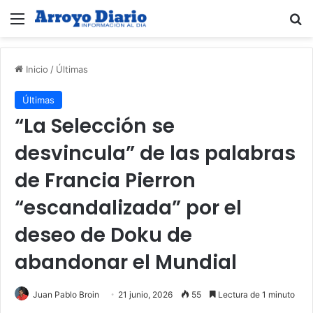
Menú
B
Inicio
/
Últimas
Últimas
“La Selección se
desvincula” de las palabras
de Francia Pierron
“escandalizada” por el
deseo de Doku de
abandonar el Mundial
Juan Pablo Broin
21 junio, 2026
55
Lectura de 1 minuto