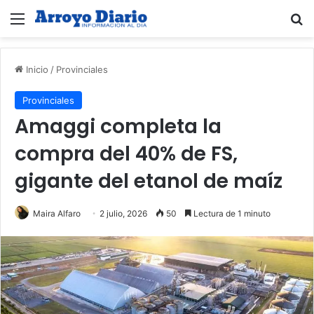
Menú
B
Inicio
/
Provinciales
Provinciales
Amaggi completa la
compra del 40% de FS,
gigante del etanol de maíz
Maira Alfaro
2 julio, 2026
50
Lectura de 1 minuto