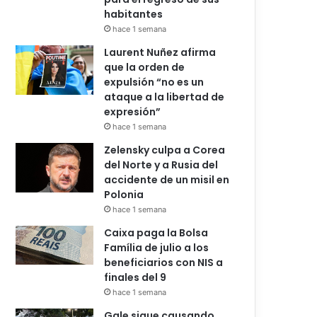
habitantes
hace 1 semana
Laurent Nuñez afirma
que la orden de
expulsión “no es un
ataque a la libertad de
expresión”
hace 1 semana
Zelensky culpa a Corea
del Norte y a Rusia del
accidente de un misil en
Polonia
hace 1 semana
Caixa paga la Bolsa
Família de julio a los
beneficiarios con NIS a
finales del 9
hace 1 semana
Gale sigue causando