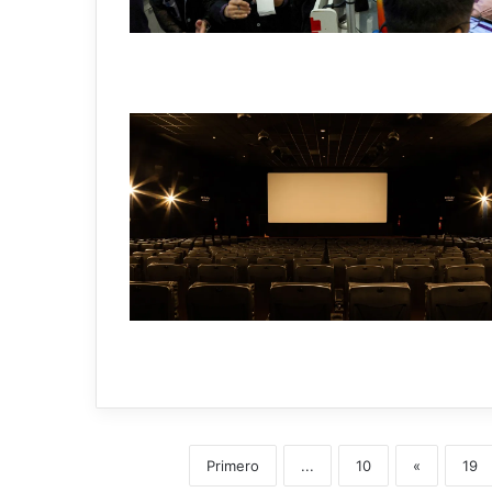
Primero
...
10
«
19