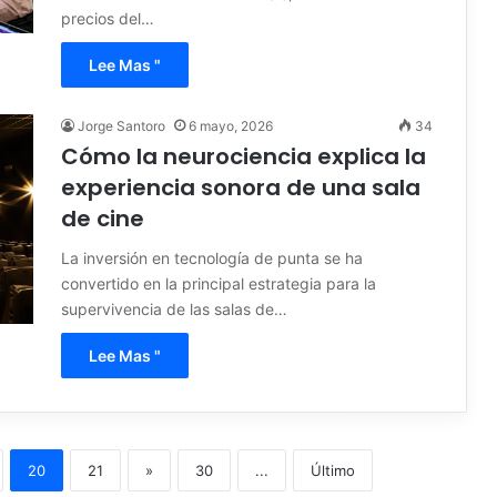
precios del…
Lee Mas "
Jorge Santoro
6 mayo, 2026
34
Cómo la neurociencia explica la
experiencia sonora de una sala
de cine
La inversión en tecnología de punta se ha
convertido en la principal estrategia para la
supervivencia de las salas de…
Lee Mas "
20
21
»
30
...
Último