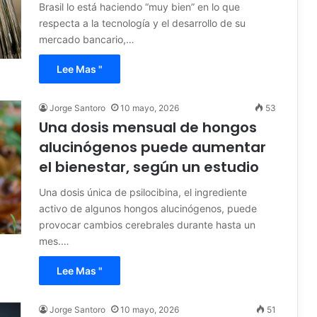
Brasil lo está haciendo “muy bien” en lo que
respecta a la tecnología y el desarrollo de su
mercado bancario,…
Lee Mas "
Jorge Santoro
10 mayo, 2026
53
Una dosis mensual de hongos
alucinógenos puede aumentar
el bienestar, según un estudio
Una dosis única de psilocibina, el ingrediente
activo de algunos hongos alucinógenos, puede
provocar cambios cerebrales durante hasta un
mes.…
Lee Mas "
Jorge Santoro
10 mayo, 2026
51