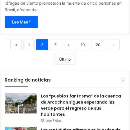
ráfagas de viento provocaron la muerte de cinco personas en
Brasil, afectando…
Lee Mas "
«
1
2
3
»
10
20
...
Último
Ranking de noticias
Los “pueblos fantasma” de la cuenca
de Arcachon siguen esperando luz
verde para el regreso de sus
habitantes
hace 7 días
Laurent Nuñez afirma que la orden de