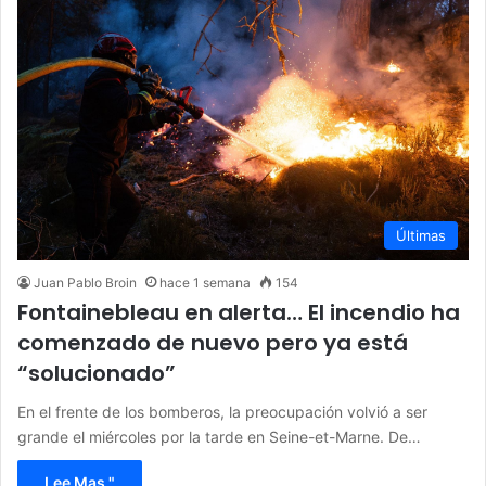
Últimas
Juan Pablo Broin
hace 1 semana
154
Fontainebleau en alerta… El incendio ha
comenzado de nuevo pero ya está
“solucionado”
En el frente de los bomberos, la preocupación volvió a ser
grande el miércoles por la tarde en Seine-et-Marne. De…
Lee Mas "