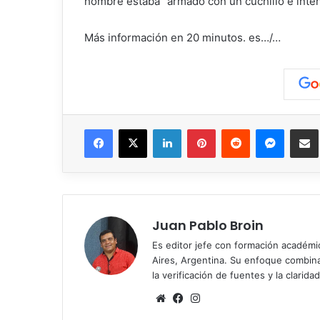
hombre estaba “armado con un cuchillo e inten
Más información en 20 minutos. es…/…
Facebook
X
LinkedIn
Pinterest
Reddit
Messen
C
Juan Pablo Broin
Es editor jefe con formación académ
Aires, Argentina. Su enfoque combina r
la verificación de fuentes y la claridad
Sitio
Facebook
Instagram
web