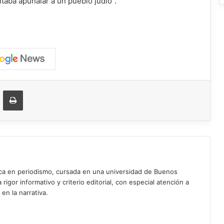
taba apuñalar a un pueblo judío”.
ger
ompartir vía correo electrónico
Imprimir
ica en periodismo, cursada en una universidad de Buenos
igor informativo y criterio editorial, con especial atención a
 en la narrativa.