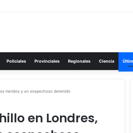
Policiales
Provinciales
Regionales
Ciencia
Últi
dos heridos y un sospechoso detenido
illo en Londres,