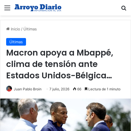
Menú
B
Inicio
/
Últimas
Últimas
Macron apoya a Mbappé,
clima de tensión ante
Estados Unidos-Bélgica…
Juan Pablo Broin
7 julio, 2026
66
Lectura de 1 minuto