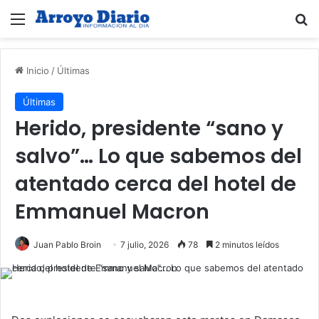
Menú
B
Inicio
/
Últimas
Últimas
Herido, presidente “sano y
salvo”… Lo que sabemos del
atentado cerca del hotel de
Emmanuel Macron
Juan Pablo Broin
7 julio, 2026
78
2 minutos leídos