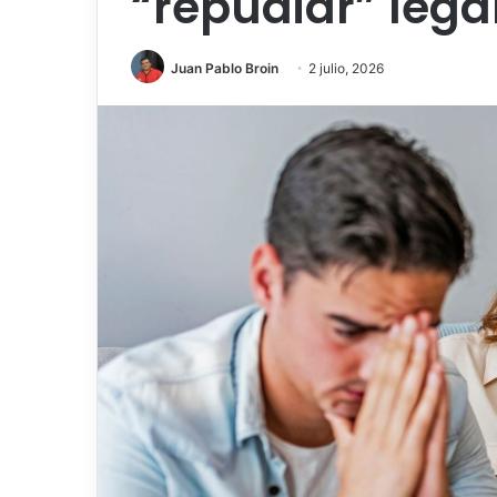
“repudiar” lega
Juan Pablo Broin
2 julio, 2026