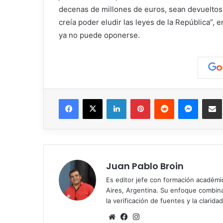
decenas de millones de euros, sean devueltos 
creía poder eludir las leyes de la República”,
ya no puede oponerse.
Facebook
X
LinkedIn
Pinterest
Reddit
Messen
C
Juan Pablo Broin
Es editor jefe con formación académ
Aires, Argentina. Su enfoque combina r
la verificación de fuentes y la claridad
Sitio
Facebook
Instagram