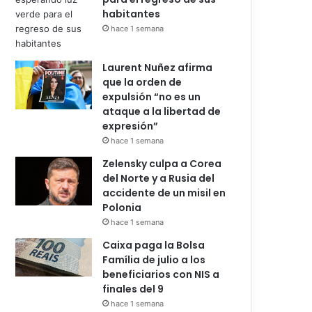
habitantes
hace 1 semana
Laurent Nuñez afirma
que la orden de
expulsión “no es un
ataque a la libertad de
expresión”
hace 1 semana
Zelensky culpa a Corea
del Norte y a Rusia del
accidente de un misil en
Polonia
hace 1 semana
Caixa paga la Bolsa
Família de julio a los
beneficiarios con NIS a
finales del 9
hace 1 semana