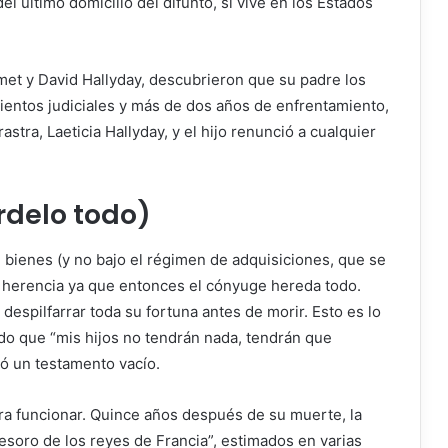
el último domicilio del difunto, si vive en los Estados
Smet y David Hallyday, descubrieron que su padre los
ntos judiciales y más de dos años de enfrentamiento,
stra, Laeticia Hallyday, y el hijo renunció a cualquier
rdelo todo)
bienes (y no bajo el régimen de adquisiciones, que se
la herencia ya que entonces el cónyuge hereda todo.
despilfarrar toda su fortuna antes de morir. Esto es lo
ado que “mis hijos no tendrán nada, tendrán que
jó un testamento vacío.
ara funcionar. Quince años después de su muerte, la
tesoro de los reyes de Francia”, estimados en varias