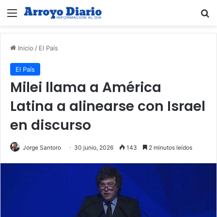
Menú
B
Inicio
/
El País
El País
Milei llama a América
Latina a alinearse con Israel
en discurso
Jorge Santoro
30 junio, 2026
143
2 minutos leídos