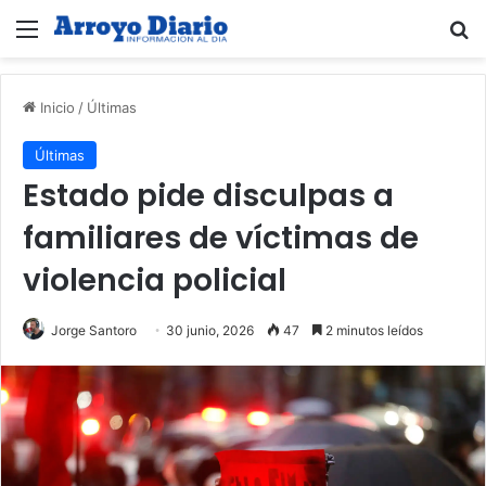
Menú
B
Inicio
/
Últimas
Últimas
Estado pide disculpas a
familiares de víctimas de
violencia policial
Jorge Santoro
30 junio, 2026
47
2 minutos leídos