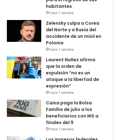
habitantes
hace 1 semana
Zelensky culpa a Corea
del Norte y a Rusia del
accidente de un misil en
Polonia
hace 1 semana
Laurent Nuñez afirma
que la orden de
expulsión “no es un
ataque a la libertad de
expresión”
hace 1 semana
Caixa paga la Bolsa
Família de julio a los
beneficiarios con NIS a
finales del 9
hace 1 semana
Los ingresos federales