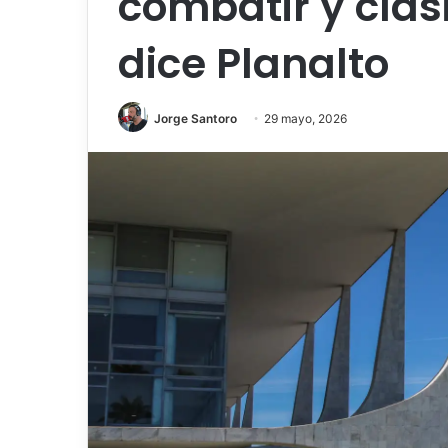
combatir y clasi
dice Planalto
Jorge Santoro
29 mayo, 2026