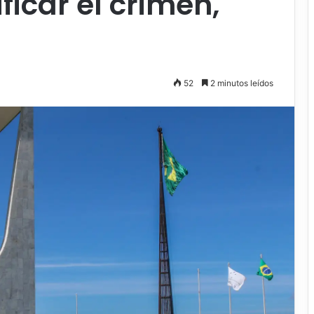
ficar el crimen,
52
2 minutos leídos