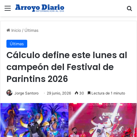
Menú
B
Inicio
/
Últimas
Últimas
Cálculo define este lunes al
campeón del Festival de
Parintins 2026
Jorge Santoro
29 junio, 2026
30
Lectura de 1 minuto