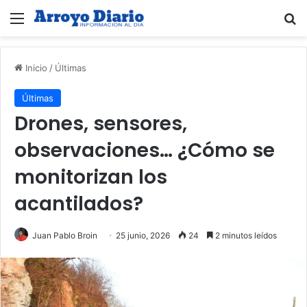
Menú
B
Inicio
/
Últimas
Últimas
Drones, sensores,
observaciones… ¿Cómo se
monitorizan los
acantilados?
Juan Pablo Broin
25 junio, 2026
24
2 minutos leídos