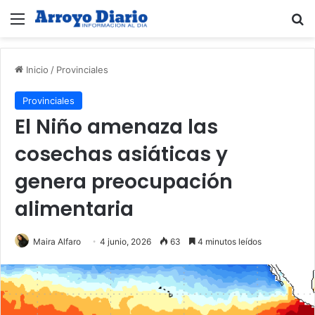
Menú
B
Inicio
/
Provinciales
Provinciales
El Niño amenaza las
cosechas asiáticas y
genera preocupación
alimentaria
Maira Alfaro
4 junio, 2026
63
4 minutos leídos