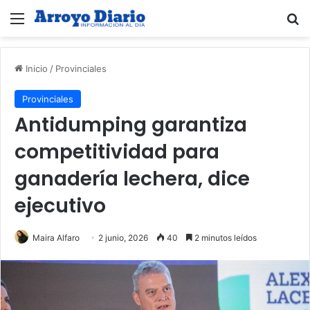
Menú
B
Inicio
/
Provinciales
Provinciales
Antidumping garantiza
competitividad para
ganadería lechera, dice
ejecutivo
Maira Alfaro
2 junio, 2026
40
2 minutos leídos