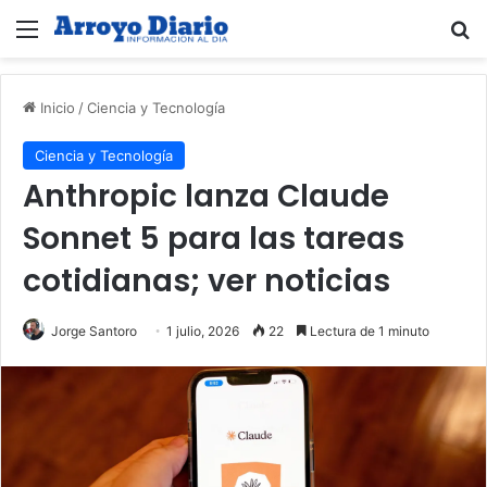
Menú
B
Inicio
/
Ciencia y Tecnología
Ciencia y Tecnología
Anthropic lanza Claude
Sonnet 5 para las tareas
cotidianas; ver noticias
Jorge Santoro
1 julio, 2026
22
Lectura de 1 minuto