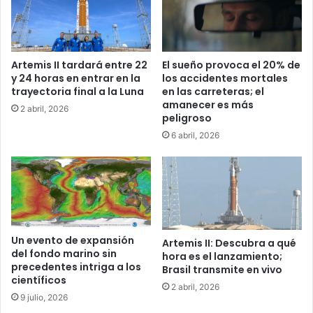
El sueño provoca el 20% de
Artemis II tardará entre 22
los accidentes mortales
y 24 horas en entrar en la
en las carreteras; el
trayectoria final a la Luna
amanecer es más
2 abril, 2026
peligroso
6 abril, 2026
Un evento de expansión
Artemis II: Descubra a qué
del fondo marino sin
hora es el lanzamiento;
precedentes intriga a los
Brasil transmite en vivo
científicos
2 abril, 2026
9 julio, 2026