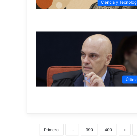
Ciencia y Tecnolog
Últim
Primero
...
390
400
«