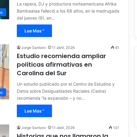
La rapera, DJ y productora norteamericana Afrika
Bambaataa falleció a los 68 años, en la madrugada
as
del jueves (9), en…
Lee Mas "
Jorge Santoro
11 abril, 2026
81
Estudio recomienda ampliar
políticas afirmativas en
Carolina del Sur
Un estudio publicado por el Centro de Estudios y
Datos sobre Desigualdades Raciales (Cedra)
as
recomienda “la expansión – y no…
Lee Mas "
Jorge Santoro
11 abril, 2026
101
Historias que nos llamaron la