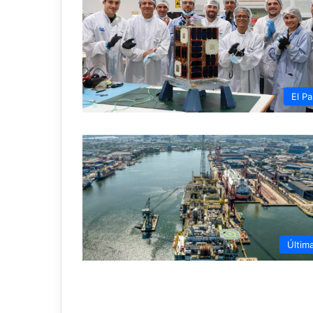
El Pa
Últim