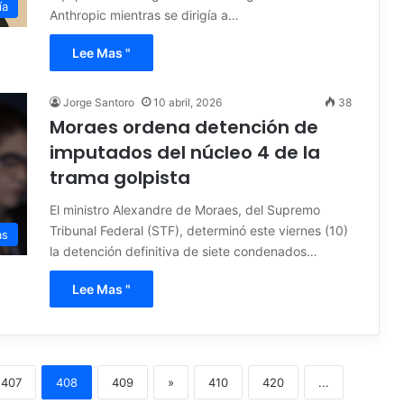
ía
Anthropic mientras se dirigía a…
Lee Mas "
Jorge Santoro
10 abril, 2026
38
Moraes ordena detención de
imputados del núcleo 4 de la
trama golpista
El ministro Alexandre de Moraes, del Supremo
Tribunal Federal (STF), determinó este viernes (10)
as
la detención definitiva de siete condenados…
Lee Mas "
407
408
409
»
410
420
...