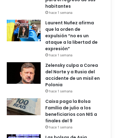
habitantes
hace 1 semana
Laurent Nuñez afirma
que la orden de
expulsión “no es un
ataque a la libertad de
expresión”
hace 1 semana
Zelensky culpa a Corea
del Norte y a Rusia del
accidente de un misil en
Polonia
hace 1 semana
Caixa paga la Bolsa
Família de julio a los
beneficiarios con NIS a
finales del 9
hace 1 semana
Las bolsas de Asia