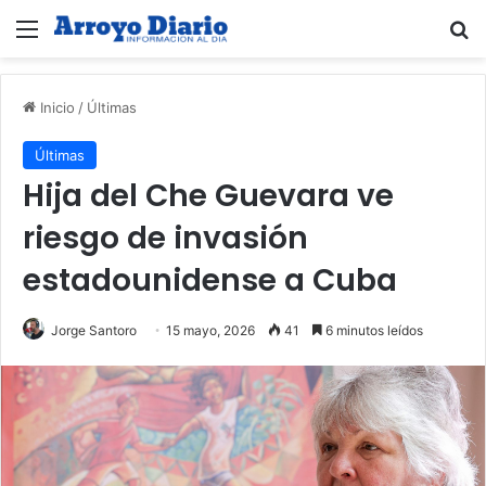
Menú
B
Inicio
/
Últimas
Últimas
Hija del Che Guevara ve
riesgo de invasión
estadounidense a Cuba
Jorge Santoro
15 mayo, 2026
41
6 minutos leídos