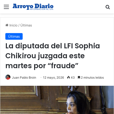
Menú
B
Inicio
/
Últimas
Últimas
La diputada del LFI Sophia
Chikirou juzgada este
martes por “fraude”
Juan Pablo Broin
12 mayo, 2026
43
2 minutos leídos