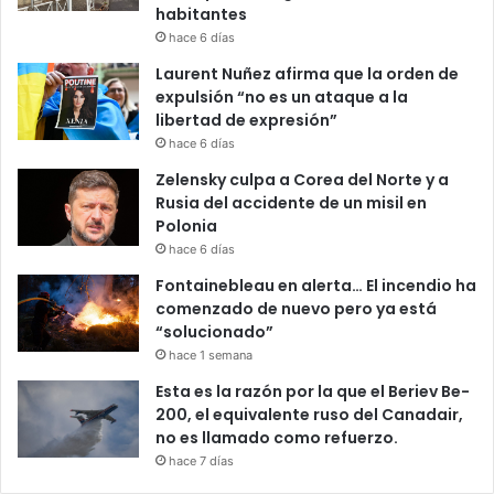
habitantes
hace 6 días
Laurent Nuñez afirma que la orden de
expulsión “no es un ataque a la
libertad de expresión”
hace 6 días
Zelensky culpa a Corea del Norte y a
Rusia del accidente de un misil en
Polonia
hace 6 días
Fontainebleau en alerta… El incendio ha
comenzado de nuevo pero ya está
“solucionado”
hace 1 semana
Esta es la razón por la que el Beriev Be-
200, el equivalente ruso del Canadair,
no es llamado como refuerzo.
hace 7 días