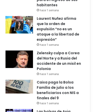
habitantes
hace 1 semana
Laurent Nuñez afirma
que la orden de
expulsión “no es un
ataque a la libertad de
expresión”
hace 1 semana
Zelensky culpa a Corea
del Norte y a Rusia del
accidente de un misil en
Polonia
hace 1 semana
Caixa paga la Bolsa
Família de julio a los
beneficiarios con NIS a
finales del 9
hace 1 semana
Las bolsas de Asia