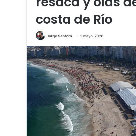
resaca y olas d
costa de Río
Jorge Santoro
2 mayo, 2026