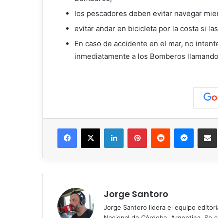
los pescadores deben evitar navegar mient
evitar andar en bicicleta por la costa si las 
En caso de accidente en el mar, no intent
inmediatamente a los Bomberos llamando 
Facebook
X
LinkedIn
Pinterest
Reddit
Messen
C
Jorge Santoro
Jorge Santoro lidera el equipo editor
Nacional de Córdoba, Argentina. Se car