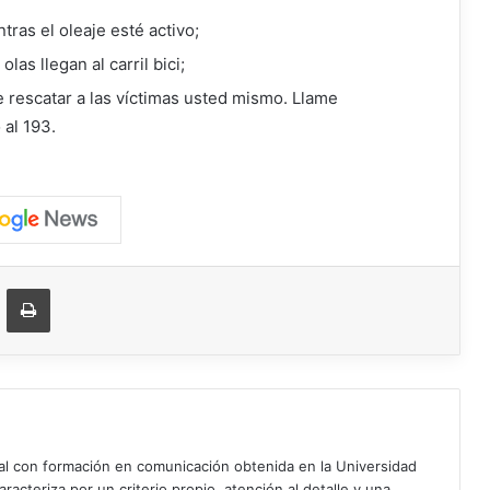
ras el oleaje esté activo;
olas llegan al carril bici;
e rescatar a las víctimas usted mismo. Llame
al 193.
ger
ompartir vía correo electrónico
Imprimir
ial con formación en comunicación obtenida en la Universidad
acteriza por un criterio propio, atención al detalle y una