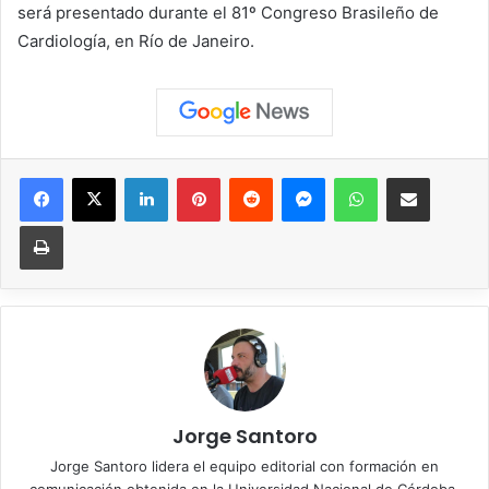
será presentado durante el 81º Congreso Brasileño de
Cardiología, en Río de Janeiro.
Facebook
X
LinkedIn
Pinterest
Reddit
Messenger
WhatsApp
Compartir vía correo elec
Imprimir
Jorge Santoro
Jorge Santoro lidera el equipo editorial con formación en
comunicación obtenida en la Universidad Nacional de Córdoba,