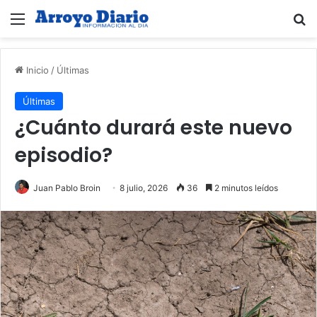
Menú
B
Inicio
/
Últimas
Últimas
¿Cuánto durará este nuevo
episodio?
Juan Pablo Broin
8 julio, 2026
36
2 minutos leídos