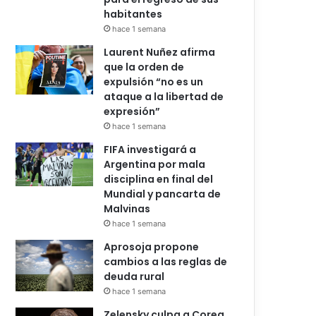
habitantes
hace 1 semana
Laurent Nuñez afirma
que la orden de
expulsión “no es un
ataque a la libertad de
expresión”
hace 1 semana
FIFA investigará a
Argentina por mala
disciplina en final del
Mundial y pancarta de
Malvinas
hace 1 semana
Aprosoja propone
cambios a las reglas de
deuda rural
hace 1 semana
Zelensky culpa a Corea