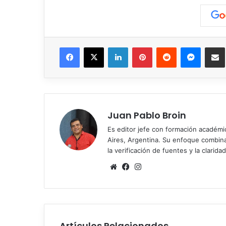
Facebook
X
LinkedIn
Pinterest
Reddit
Messen
C
Juan Pablo Broin
Es editor jefe con formación académ
Aires, Argentina. Su enfoque combina r
la verificación de fuentes y la claridad
Sitio
Facebook
Instagram
web
Artículos Relacionados