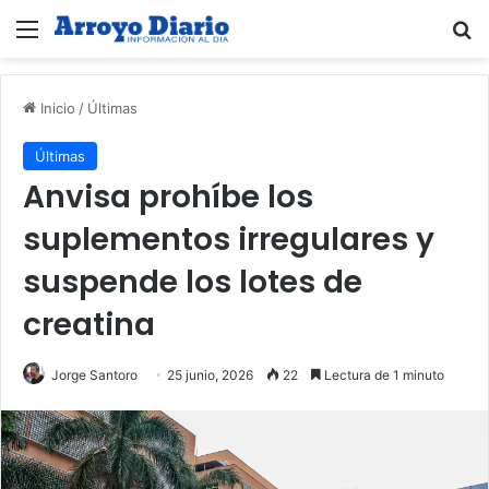
Menú
B
Inicio
/
Últimas
Últimas
Anvisa prohíbe los
suplementos irregulares y
suspende los lotes de
creatina
Jorge Santoro
25 junio, 2026
22
Lectura de 1 minuto