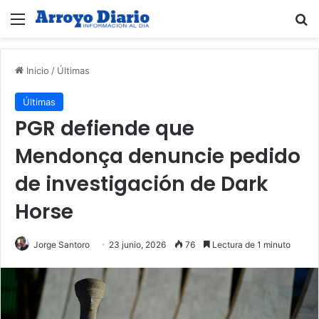
Menú
B
Inicio
/
Últimas
Últimas
PGR defiende que
Mendonça denuncie pedido
de investigación de Dark
Horse
Jorge Santoro
23 junio, 2026
76
Lectura de 1 minuto