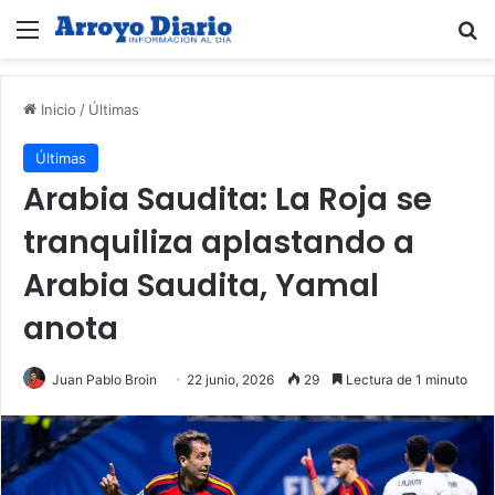
Menú
B
Inicio
/
Últimas
Últimas
Arabia Saudita: La Roja se
tranquiliza aplastando a
Arabia Saudita, Yamal
anota
Juan Pablo Broin
22 junio, 2026
29
Lectura de 1 minuto