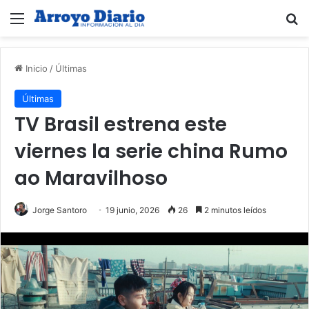
Menú
B
Inicio
/
Últimas
Últimas
TV Brasil estrena este
viernes la serie china Rumo
ao Maravilhoso
Jorge Santoro
19 junio, 2026
26
2 minutos leídos