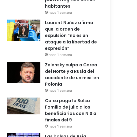
habitantes
hace 1 semana
Laurent Nuñez afirma
que la orden de
expulsión “no es un
ataque a la libertad de
expresión”
hace 1 semana
Zelensky culpa a Corea
del Norte y a Rusia del
accidente de un misil en
Polonia
hace 1 semana
Caixa paga la Bolsa
Família de julio a los
beneficiarios con NIS a
finales del 9
hace 1 semana
Las bolsas de Asia