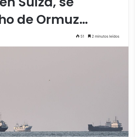
en Suiza, se
echo de Ormuz…
51
2 minutos leídos