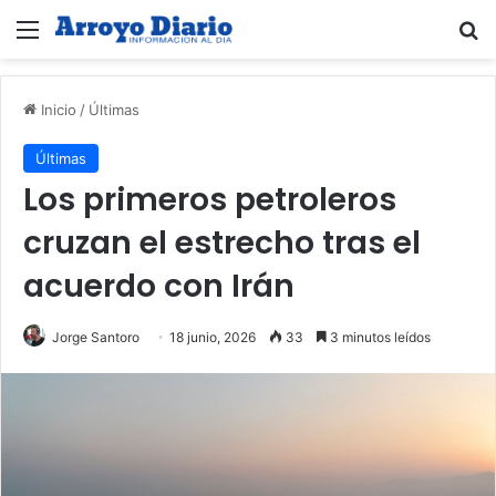
Menú
B
Inicio
/
Últimas
Últimas
Los primeros petroleros
cruzan el estrecho tras el
acuerdo con Irán
Jorge Santoro
18 junio, 2026
33
3 minutos leídos