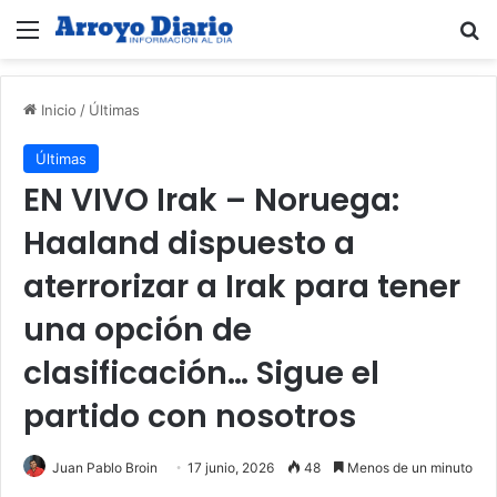
Menú
B
Inicio
/
Últimas
Últimas
EN VIVO Irak – Noruega:
Haaland dispuesto a
aterrorizar a Irak para tener
una opción de
clasificación… Sigue el
partido con nosotros
Juan Pablo Broin
17 junio, 2026
48
Menos de un minuto