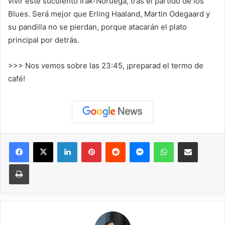
vivir este suculento Irak-Noruega, tras el partido de los
Blues. Será mejor que Erling Haaland, Martin Odegaard y
su pandilla no se pierdan, porque atacarán el plato
principal por detrás.
>>> Nos vemos sobre las 23:45, ¡preparad el termo de
café!
Facebook
X
LinkedIn
Pinterest
Reddit
Messenger
WhatsApp
Compartir vía correo elec
Imprimir