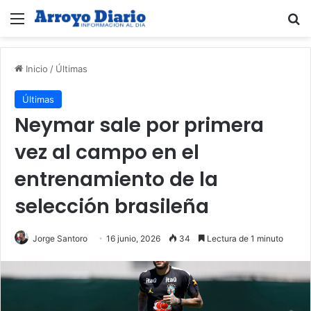
Menú
B
Inicio
/
Últimas
Últimas
Neymar sale por primera
vez al campo en el
entrenamiento de la
selección brasileña
Jorge Santoro
16 junio, 2026
34
Lectura de 1 minuto