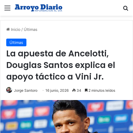
Menú
B
Inicio
/
Últimas
Últimas
La apuesta de Ancelotti,
Douglas Santos explica el
apoyo táctico a Vini Jr.
Jorge Santoro
16 junio, 2026
34
2 minutos leídos