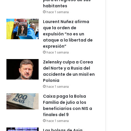
habitantes
hace 1 semana
Laurent Nuñez afirma
que la orden de
expulsión “no es un
ataque a la libertad de
expresión”
hace 1 semana
Zelensky culpa a Corea
del Norte y a Rusia del
accidente de un misil en
Polonia
hace 1 semana
Caixa paga la Bolsa
Família de julio a los
beneficiarios con NIS a
finales del 9
hace 1 semana
Las bolsas de Asia