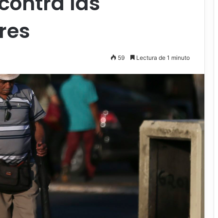
contra las
res
59
Lectura de 1 minuto