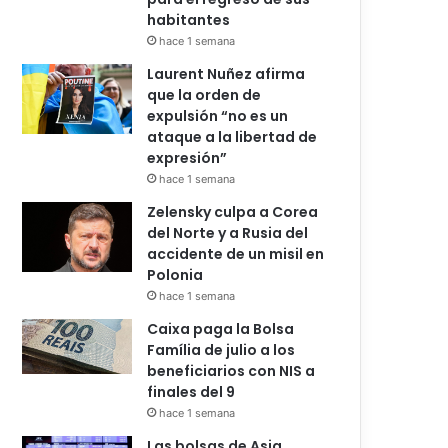
habitantes
hace 1 semana
Laurent Nuñez afirma
que la orden de
expulsión “no es un
ataque a la libertad de
expresión”
hace 1 semana
Zelensky culpa a Corea
del Norte y a Rusia del
accidente de un misil en
Polonia
hace 1 semana
Caixa paga la Bolsa
Família de julio a los
beneficiarios con NIS a
finales del 9
hace 1 semana
Las bolsas de Asia