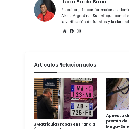
Juan Pablo Broin
Es editor jefe con formación académ
Aires, Argentina. Su enfoque combina r
la verificación de fuentes y la claridad
Sitio
Facebook
Instagram
web
Artículos Relacionados
Apuesta de
premio de 
¿Matrículas rosas en Francia
Mega-Sen