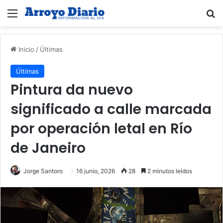
Menú
B
Inicio
/
Últimas
Últimas
Pintura da nuevo
significado a calle marcada
por operación letal en Río
de Janeiro
Jorge Santoro
16 junio, 2026
28
2 minutos leídos