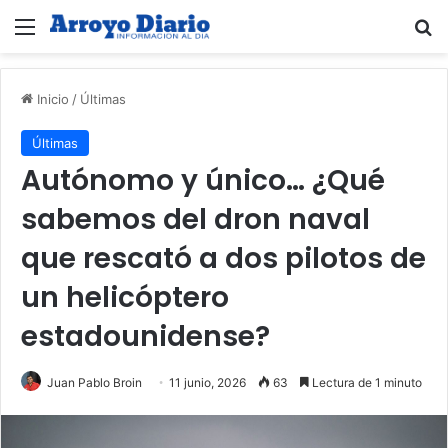
Menú
B
Inicio
/
Últimas
Últimas
Autónomo y único… ¿Qué
sabemos del dron naval
que rescató a dos pilotos de
un helicóptero
estadounidense?
Juan Pablo Broin
11 junio, 2026
63
Lectura de 1 minuto