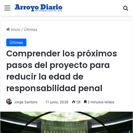
Menú
B
Inicio
/
Últimas
Últimas
Comprender los próximos
pasos del proyecto para
reducir la edad de
responsabilidad penal
Jorge Santoro
11 junio, 2026
58
2 minutos leídos