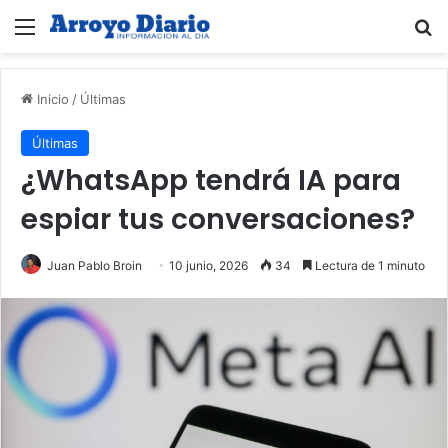
Menú
B
Inicio
/
Últimas
Últimas
¿WhatsApp tendrá IA para
espiar tus conversaciones?
Juan Pablo Broin
10 junio, 2026
34
Lectura de 1 minuto